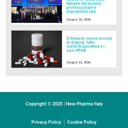
italiane del mondo
professionale e
imprenditoriale
Giugno 26, 2026
Schwazer, nuove accuse
di doping: tutto
sull’eritropoietina e i
suoi effetti
Giugno 22, 2026
Copyright © 2025 | New Pharma Italy
Privacy Policy
Cookie Policy