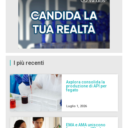
I più recenti
Axplora consolida la
produzione di API per
fegato
Luglio 1, 2026
EMA e AMA uniscono