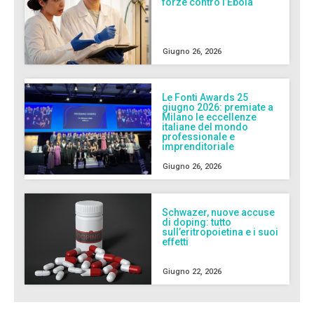
forze contro l’Ebola
Giugno 26, 2026
Le Fonti Awards 25
giugno 2026: premiate a
Milano le eccellenze
italiane del mondo
professionale e
imprenditoriale
Giugno 26, 2026
Schwazer, nuove accuse
di doping: tutto
sull’eritropoietina e i suoi
effetti
Giugno 22, 2026