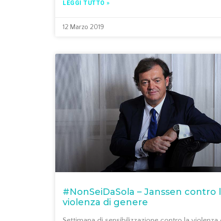
LEGGI TUTTO »
12 Marzo 2019
#NonSeiDaSola – Janssen contro 
violenza di genere
Settimana di sensibilizzazione contro la violenza 