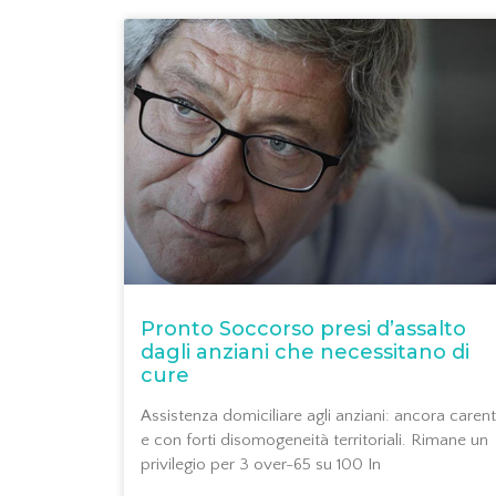
Pronto Soccorso presi d’assalto
dagli anziani che necessitano di
cure
Assistenza domiciliare agli anziani: ancora caren
e con forti disomogeneità territoriali. Rimane un
privilegio per 3 over-65 su 100 In