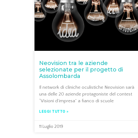
Neovision tra le aziende
selezionate per il progetto di
Assolombarda
Il network di cliniche oculistiche Neovision sarà
una delle 20 aziende protagoniste del contest
“Visioni d’impresa” a fianco di scuole
LEGGI TUTTO »
11 Luglio 2019