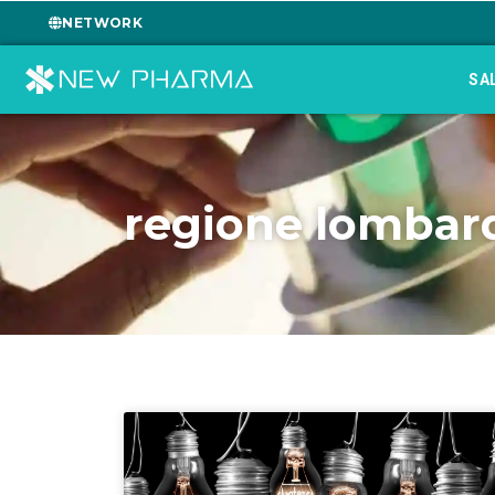
NETWORK
SA
regione lombar