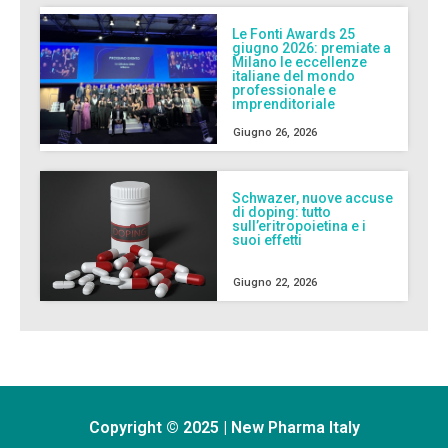
Le Fonti Awards 25
giugno 2026: premiate a
Milano le eccellenze
italiane del mondo
professionale e
imprenditoriale
Giugno 26, 2026
Schwazer, nuove accuse
di doping: tutto
sull’eritropoietina e i
suoi effetti
Giugno 22, 2026
Copyright © 2025 | New Pharma Italy