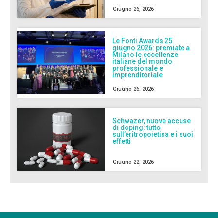
Giugno 26, 2026
Le Fonti Awards 25
giugno 2026: premiate a
Milano le eccellenze
italiane del mondo
professionale e
imprenditoriale
Giugno 26, 2026
Schwazer, nuove accuse
di doping: tutto
sull’eritropoietina e i suoi
effetti
Giugno 22, 2026