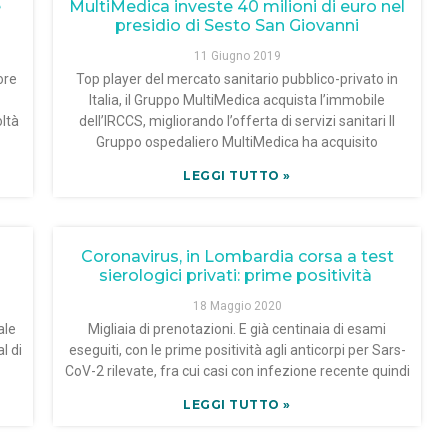
e
MultiMedica investe 40 milioni di euro nel
presidio di Sesto San Giovanni
11 Giugno 2019
iore
Top player del mercato sanitario pubblico-privato in
Italia, il Gruppo MultiMedica acquista l’immobile
ltà
dell’IRCCS, migliorando l’offerta di servizi sanitari Il
Gruppo ospedaliero MultiMedica ha acquisito
LEGGI TUTTO »
Coronavirus, in Lombardia corsa a test
sierologici privati: prime positività
18 Maggio 2020
ale
Migliaia di prenotazioni. E già centinaia di esami
l di
eseguiti, con le prime positività agli anticorpi per Sars-
CoV-2 rilevate, fra cui casi con infezione recente quindi
LEGGI TUTTO »