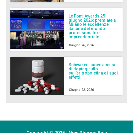
Le Fonti Awards 25
giugno 2026: premiate a
Milano le eccellenze
italiane del mondo
professionale e
imprenditoriale
Giugno 26, 2026
Schwazer, nuove accuse
di doping: tutto
sull’eritropoietina e i suoi
effetti
Giugno 22, 2026
Copyright © 2025 | New Pharma Italy