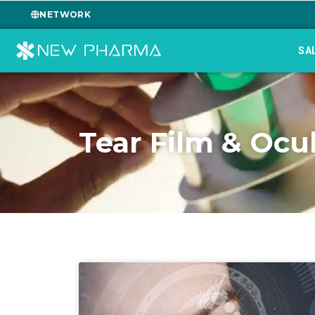
NETWORK
SA
Tear Film & Ocu