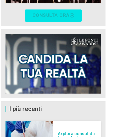
CONSULTA ORA
I più recenti
Axplora consolida