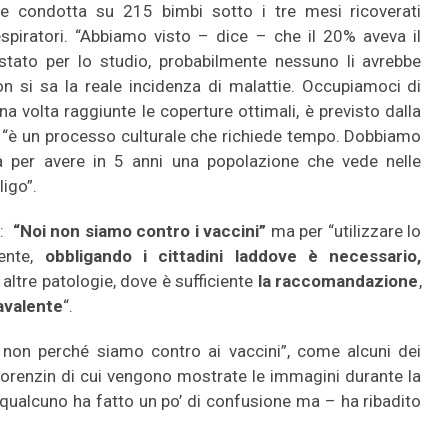
 e condotta su 215 bimbi sotto i tre mesi ricoverati
piratori. “Abbiamo visto – dice – che il 20% aveva il
stato per lo studio, probabilmente nessuno li avrebbe
on si sa la reale incidenza di malattie. Occupiamoci di
una volta raggiunte le coperture ottimali, è previsto dalla
, “è un processo culturale che richiede tempo. Dobbiamo
a per avere in 5 anni una popolazione che vede nelle
ligo”.
o:
“Noi non siamo contro i vaccini”
ma per “utilizzare lo
gente,
obbligando i cittadini laddove è necessario,
 altre patologie, dove è sufficiente
la raccomandazione
,
savalente
“.
 non perché siamo contro ai vaccini”, come alcuni dei
 Lorenzin di cui vengono mostrate le immagini durante la
 qualcuno ha fatto un po’ di confusione ma – ha ribadito