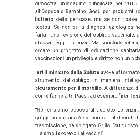
dimostra un’indagine pubblicata nel 2016
all’Ospedale Bambino Gesù per problemi res
batterio della pertosse, ma se non fosse 
testati. Se non si fa diagnosi eziologica n
farla”. Una revisione dell’obbligo vaccinale, 
stessa Legge Lorenzin. Ma, conclude Villani
creare un progetto di educazione sanitari
vaccinazioni un privilegio e diritto non un obb
I
eri il ministro della Salute
aveva affermat
strumento dell’obbligo in maniera intelli
sicuramente per il morbillo
. A differenza di
come fanno altri Paesi, ad esempio “
per l’e
“Noi ci siamo opposti al decreto Lorenzin,
gruppi no vax anch’essi contrari al decreto
trasmissione, ha spiegato Grillo: “su questo
– siamo favorevoli ai vaccini”.