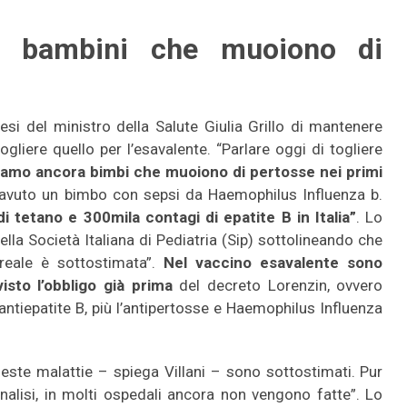
o bambini che muoiono di
otesi del ministro della Salute Giulia Grillo di mantenere
togliere quello per l’esavalente. “Parlare oggi di togliere
amo ancora bimbi che muoiono di pertosse nei primi
 avuto un bimbo con sepsi da Haemophilus Influenza b.
tetano e 300mila contagi di epatite B in Italia”
. Lo
della Società Italiana di Pediatria (Sip) sottolineando che
 reale è sottostimata”.
Nel vaccino esavalente sono
isto l’obbligo già prima
del decreto Lorenzin, ovvero
, antiepatite B, più l’antipertosse e Haemophilus Influenza
ueste malattie – spiega Villani – sono sottostimati. Pur
alisi, in molti ospedali ancora non vengono fatte”. Lo