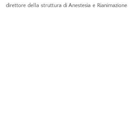
direttore della struttura di Anestesia e Rianimazione
del San Paolo – Offriamo il meglio delle cure a ogni
paziente. Tutti sono curati”.
Coronavirus
,
salute sanità
,
ultima ora
Leggi anche...
Axplora consolida la produzione di API per
fegato
1 Luglio 2026
Scopri come Axplora potenzia la produzione di UDCA in India
per affrontare la crescente domanda di terapie epatiche.
LEGGI TUTTO »