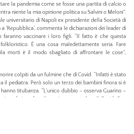
tare la pandemia come se fosse una partita di calcio o
entra niente la mia opinione politica su Salvini o Meloni”.
le universitario di Napoli ex presidente della Società di
ta a ‘Repubblica’, commenta le dichiarazioni dei leader di
aranno vaccinare i loro figli. “Il fatto è che questa
olkloristico. È una cosa maledettamente seria. Fare
ila morti è il modo sbagliato di affrontare le cose”,
orire colpiti da un fulmine che di Covid. “Infatti è stato
ca il pediatra. Però solo un terzo dei bambini finora si è
e hanno titubanza. “L’unico dubbio – osserva Guarino –
i preferisce fare il vaccino o prendere il Covid. Con
che un bambino arrivi alla fine dell’anno senza aver
me i due leader politici. “Una la incontro ogni giorno in