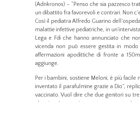
(Adnkronos) – “Penso che sia pazzesco trat
un dibattito fra favorevoli e contrari. Non c’
Così il pediatra Alfredo Guarino dell’ospeda
malattie infettive pediatriche, in un’intervis
Lega e Fdi che hanno annunciato che non f
vicenda non può essere gestita in modo f
affermazioni apodittiche di fronte a 150m
aggiunge.
Per i bambini, sostiene Meloni, è più facile m
inventato il parafulmine grazie a Dio”, repli
vaccinato. Vuol dire che due genitori su tr
che si può avere in questo momento è se s
Omicron in giro è pressoché impensabile 
incontrato il virus”.
Conoscerà diversi genitori che la pensano co