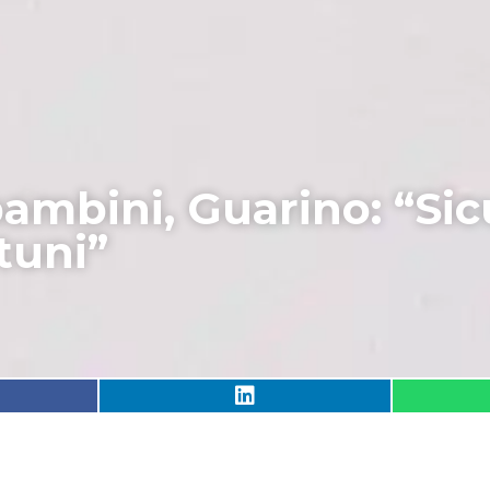
ambini, Guarino: “Sic
tuni”