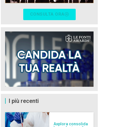
CONSULTA ORA
I più recenti
Axplora consolida