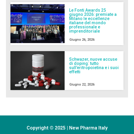
Le Fonti Awards 25
giugno 2026: premiate a
Milano le eccellenze
italiane del mondo
professionale e
imprenditoriale
Giugno 26, 2026
Schwazer, nuove accuse
di doping: tutto
sull’eritropoietina e i suoi
effetti
Giugno 22, 2026
Copyright © 2025 | New Pharma Italy