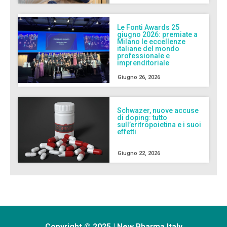
Le Fonti Awards 25
giugno 2026: premiate a
Milano le eccellenze
italiane del mondo
professionale e
imprenditoriale
Giugno 26, 2026
Schwazer, nuove accuse
di doping: tutto
sull’eritropoietina e i suoi
effetti
Giugno 22, 2026
Copyright © 2025 | New Pharma Italy