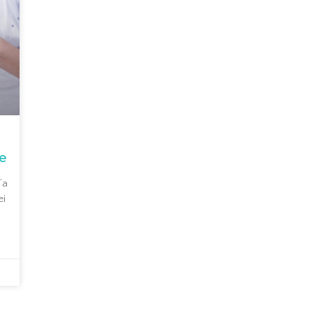
re
“a
ei