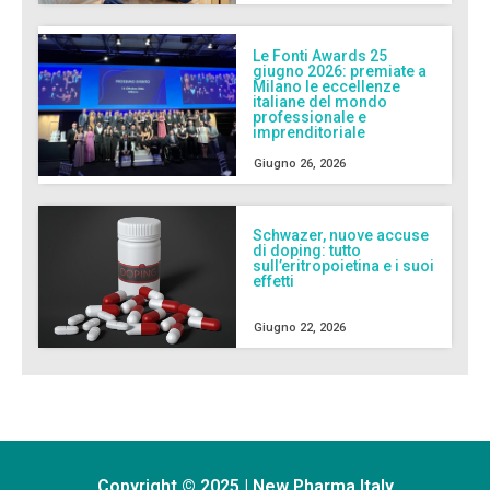
Le Fonti Awards 25
giugno 2026: premiate a
Milano le eccellenze
italiane del mondo
professionale e
imprenditoriale
Giugno 26, 2026
Schwazer, nuove accuse
di doping: tutto
sull’eritropoietina e i suoi
effetti
Giugno 22, 2026
Copyright © 2025 | New Pharma Italy