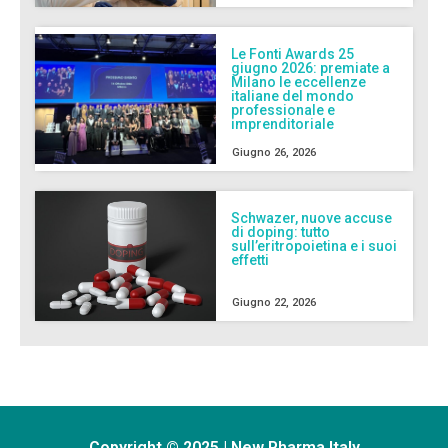
Le Fonti Awards 25
giugno 2026: premiate a
Milano le eccellenze
italiane del mondo
professionale e
imprenditoriale
Giugno 26, 2026
Schwazer, nuove accuse
di doping: tutto
sull’eritropoietina e i suoi
effetti
Giugno 22, 2026
Copyright © 2025 | New Pharma Italy