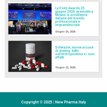
Le Fonti Awards 25
giugno 2026: premiate a
Milano le eccellenze
italiane del mondo
professionale e
imprenditoriale
Giugno 26, 2026
Schwazer, nuove accuse
di doping: tutto
sull’eritropoietina e i suoi
effetti
Giugno 22, 2026
Copyright © 2025 | New Pharma Italy