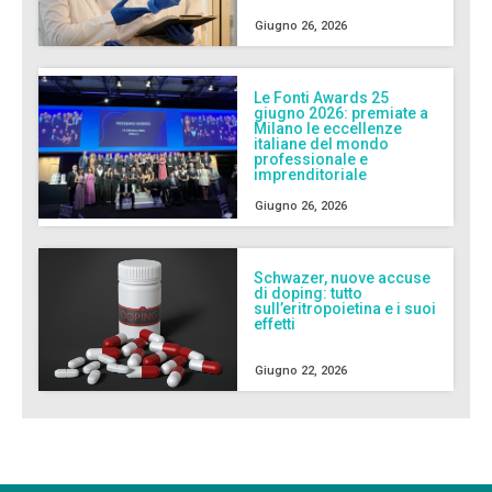
Giugno 26, 2026
Le Fonti Awards 25
giugno 2026: premiate a
Milano le eccellenze
italiane del mondo
professionale e
imprenditoriale
Giugno 26, 2026
Schwazer, nuove accuse
di doping: tutto
sull’eritropoietina e i suoi
effetti
Giugno 22, 2026