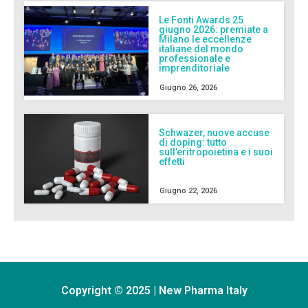
Le Fonti Awards 25
giugno 2026: premiate a
Milano le eccellenze
italiane del mondo
professionale e
imprenditoriale
Giugno 26, 2026
Schwazer, nuove accuse
di doping: tutto
sull’eritropoietina e i suoi
effetti
Giugno 22, 2026
Copyright © 2025 | New Pharma Italy