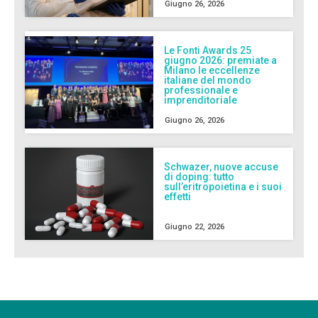
Giugno 26, 2026
Le Fonti Awards 25
giugno 2026: premiate a
Milano le eccellenze
italiane del mondo
professionale e
imprenditoriale
Giugno 26, 2026
Schwazer, nuove accuse
di doping: tutto
sull’eritropoietina e i suoi
effetti
Giugno 22, 2026