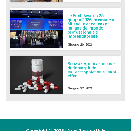
Le Fonti Awards 25
giugno 2026: premiate a
Milano le eccellenze
italiane del mondo
professionale e
imprenditoriale
Giugno 26, 2026
Schwazer, nuove accuse
di doping: tutto
sull’eritropoietina e i suoi
effetti
Giugno 22, 2026
Copyright © 2025 | New Pharma Italy