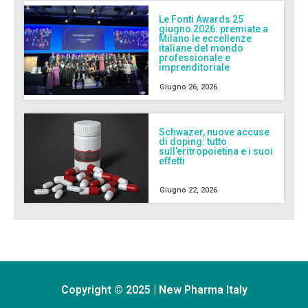
Le Fonti Awards 25
giugno 2026: premiate a
Milano le eccellenze
italiane del mondo
professionale e
imprenditoriale
Giugno 26, 2026
Schwazer, nuove accuse
di doping: tutto
sull’eritropoietina e i suoi
effetti
Giugno 22, 2026
Copyright © 2025 | New Pharma Italy