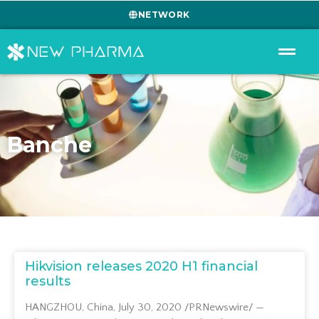
NETWORK
Banche
Hikvision releases 2020 H1 financial
results
HANGZHOU, China, July 30, 2020 /PRNewswire/ —