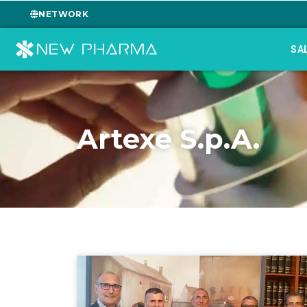
NETWORK
SA
Artexe S.p.A.