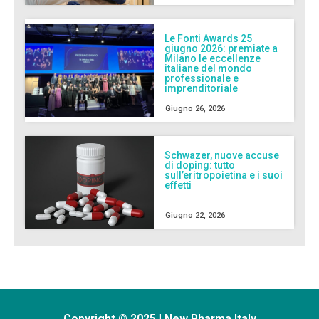
Le Fonti Awards 25
giugno 2026: premiate a
Milano le eccellenze
italiane del mondo
professionale e
imprenditoriale
Giugno 26, 2026
Schwazer, nuove accuse
di doping: tutto
sull’eritropoietina e i suoi
effetti
Giugno 22, 2026
Copyright © 2025 | New Pharma Italy