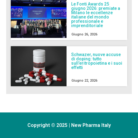
Le Fonti Awards 25
giugno 2026: premiate a
Milano le eccellenze
italiane del mondo
professionale e
imprenditoriale
Giugno 26, 2026
Schwazer, nuove accuse
di doping: tutto
sull’eritropoietina e i suoi
effetti
Giugno 22, 2026
Copyright © 2025 | New Pharma Italy