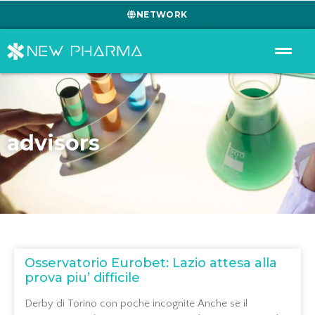
NETWORK
advisors
Osservatorio Eurobet: Lazio attesa alla
prova piu’ difficile
Derby di Torino con poche incognite Anche se il