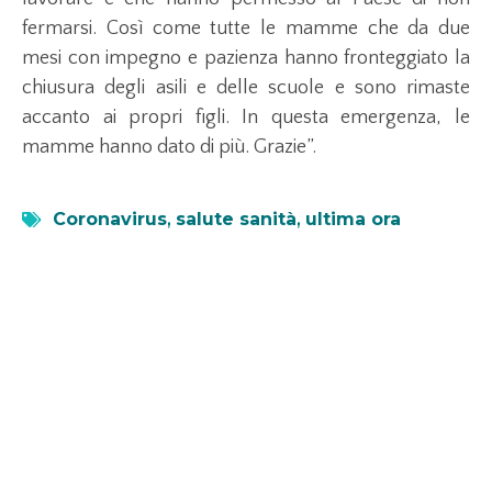
fermarsi. Così come tutte le mamme che da due
mesi con impegno e pazienza hanno fronteggiato la
chiusura degli asili e delle scuole e sono rimaste
accanto ai propri figli. In questa emergenza, le
mamme hanno dato di più. Grazie”.
Coronavirus
,
salute sanità
,
ultima ora
Leggi anche...
Axplora consolida la produzione di API per
fegato
1 Luglio 2026
Scopri come Axplora potenzia la produzione di UDCA in India