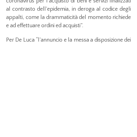
coronavirus per l’acquisto di beni e servizi finalizzati
al contrasto dell’epidemia, in deroga al codice degli
appalti, come la drammaticità del momento richiede
e ad effettuare ordini ed acquisti”.
Per De Luca “l’annuncio e la messa a disposizione dei
miliardi di euro si rivelano inutili ed inefficaci al
cospetto delle lungaggini burocratiche imposte
anche dai regolamenti europei per i quali è
necessaria una espressa deroga fino al mese di luglio
2020. Resta inteso che per mettere in moto
velocemente l’economia italiana è necessario
procedere ad una norma che trasferisca le “risorse
pubbliche alle tasche dei cittadini” rispondendo così
all’infausta fase congiunturale del coronavirus con
l’antidoto ammazza burocrazia”.