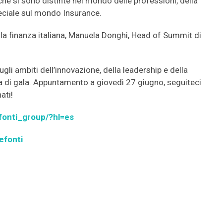
che si sono distinte nel mondo delle professioni, della
eciale sul mondo Insurance.
lla finanza italiana, Manuela Donghi, Head of Summit di
ugli ambiti dell’innovazione, della leadership e della
ata di gala. Appuntamento a giovedì 27 giugno, seguiteci
ati!
fonti_group/?hl=es
efonti