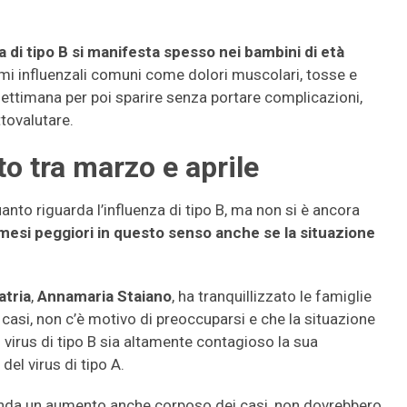
a di tipo B si manifesta spesso nei bambini di età
mi influenzali comuni come dolori muscolari, tosse e
settimana per poi sparire senza portare complicazioni,
tovalutare.
to tra marzo e aprile
uanto riguarda l’influenza di tipo B, ma non si è ancora
 mesi peggiori in questo senso anche se la situazione
atria
,
Annamaria Staiano
, ha tranquillizzato le famiglie
casi, non c’è motivo di preoccuparsi e che la situazione
l virus di tipo B sia altamente contagioso la sua
el virus di tipo A.
enda un aumento anche corposo dei casi, non dovrebbero