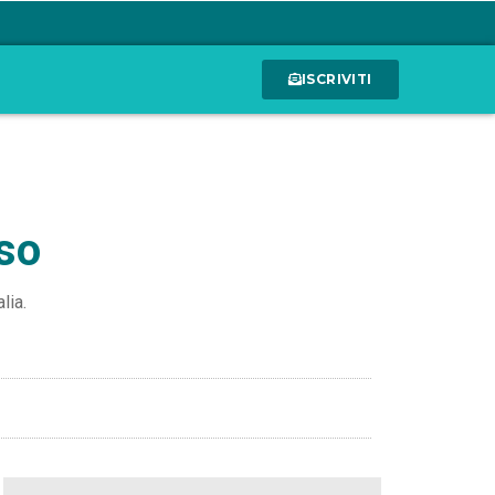
ISCRIVITI
uso
lia.