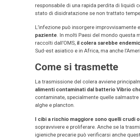
responsabile di una rapida perdita di liquidi 
stato di disidratazione se non trattato temp
L’infezione può insorgere improvvisamente 
paziente
. In molti Paesi del mondo questa ma
raccolti dall’OMS,
il colera sarebbe endemico
Sud-est asiatico e in Africa, ma anche l’Ameri
Come si trasmette
La trasmissione del colera avviene principalm
alimenti contaminati dal batterio Vibrio ch
contaminate, specialmente quelle salmastre p
alghe e plancton.
I cibi a rischio maggiore sono quelli crudi 
sopravvivere e proliferare. Anche se la trasm
igieniche precarie può verificarsi anche ques