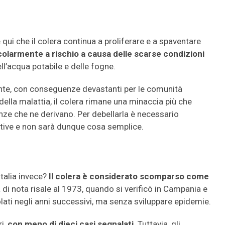
 qui che il colera continua a proliferare e a spaventare
olarmente a rischio a causa delle scarse condizioni
ll’acqua potabile e delle fogne.
ente, con conseguenze devastanti per le comunità
 della malattia, il colera rimane una minaccia più che
nze che ne derivano. Per debellarla è necessario
tive e non sarà dunque cosa semplice.
Italia invece?
Il colera è considerato scomparso come
 di nota risale al 1973, quando si verificò in Campania e
solati negli anni successivi, ma senza sviluppare epidemie.
ri,
con meno di dieci casi segnalati
. Tuttavia, gli