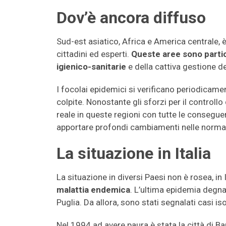
Dov’è ancora diffuso
Sud-est asiatico, Africa e America centrale, è
cittadini ed esperti.
Queste aree sono partic
igienico-sanitarie
e della cattiva gestione de
I focolai epidemici si verificano periodicam
colpite. Nonostante gli sforzi per il controllo
reale in queste regioni con tutte le consegue
apportare profondi cambiamenti nelle norma
La situazione in Italia
La situazione in diversi Paesi non è rosea, in 
malattia endemica
. L’ultima epidemia degna
Puglia. Da allora, sono stati segnalati casi i
Nel 1994 ad avere paura è stata la città di Ba