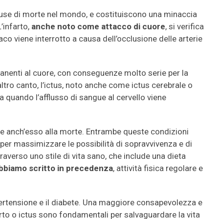
i cause di morte nel mondo, e costituiscono una minaccia
L’infarto,
anche noto come attacco di cuore
, si verifica
o viene interrotto a causa dell’occlusione delle arterie
nenti al cuore, con conseguenze molto serie per la
ltro canto, l’ictus, noto anche come ictus cerebrale o
ca quando l’afflusso di sangue al cervello viene
 e anch’esso alla morte. Entrambe queste condizioni
er massimizzare le possibilità di sopravvivenza e di
verso uno stile di vita sano, che include una dieta
abbiamo scritto in precedenza
, attività fisica regolare e
ipertensione e il diabete. Una maggiore consapevolezza e
arto o ictus sono fondamentali per salvaguardare la vita