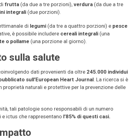
di
frutta
(da due a tre porzioni),
verdura
(da due a tre
ini integrali
(due porzioni).
ettimanale di
legumi
(da tre a quattro porzioni) e
pesce
ative, è possibile includere
cereali integrali
(una
te o pollame
(una porzione al giorno).
to sulla salute
oinvolgendo dati provenienti da oltre
245.000 individui
pubblicato sull’European Heart Journal
. La ricerca si è
proprietà naturali e protettive per la prevenzione delle
tà, tali patologie sono responsabili di un numero
rti e ictus che rappresentano
l’85% di questi casi.
 impatto