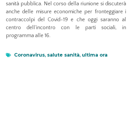
sanità pubblica. Nel corso della riunione si discuterà
anche delle misure economiche per fronteggiare i
contraccolpi del Covid-19 e che oggi saranno al
centro dell’incontro con le parti sociali, in
programma alle 16.
Coronavirus
,
salute sanità
,
ultima ora
Leggi anche...
Axplora consolida la produzione di API per
fegato
1 Luglio 2026
Scopri come Axplora potenzia la produzione di UDCA in India
per affrontare la crescente domanda di terapie epatiche.