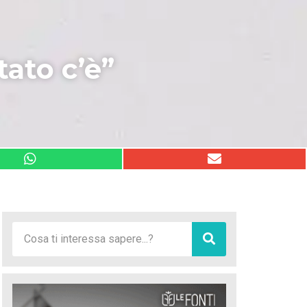
tato c’è”