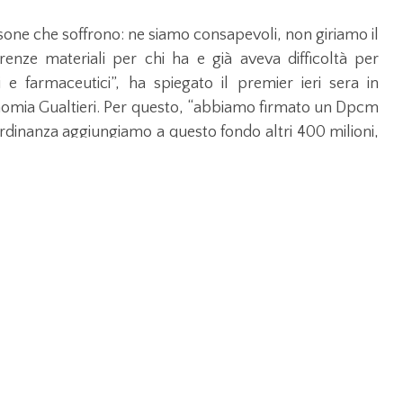
persone che soffrono: ne siamo consapevoli, non giriamo il
erenze materiali per chi ha e già aveva difficoltà per
 e farmaceutici”, ha spiegato il premier ieri sera in
nomia Gualtieri. Per questo, “abbiamo firmato un Dpcm
ordinanza aggiungiamo a questo fondo altri 400 milioni,
on il vincolo per cui questa cifra va utilizzata per le
spesa. I 400 milioni verranno distribuiti tra gli 8000
fidiamo che i sindaci sin dall’inizio della prossima
ni o consegnare direttamente le derrate. Non vogliamo
esso”, la promessa del premier. “Nell’ordinanza della
o previste misure rafforzate per favorire le donazioni,
l’appello “alla grande distribuzione, affinché faccia uno
 buoni”.
far arrivare i soldi “subito nelle tasche delle famiglie,
re “16 misure per 10 miliardi riguardano 11 milioni di