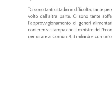
“Ci sono tanti cittadini in difficoltà, tante 
volto dall’altra parte. Ci sono tante soff
l’approvvigionamento di generi alimentari
conferenza stampa con il ministro dell’Eco
per girare ai Comuni 4,3 miliardi e con un’
un ulteriore anticipo destinato ai Comuni c
persone che non hanno i soldi per fare la 
Comuni, nasceranno dei buoni spesa e con
settimana siano in grado di erogare i buo
lasciare nessuno solo, abbandonato a se st
Protezione Civile – ha aggiunto Conte – son
non vogliamo tassare la solidarietà” Quindi 
sconto del 5 o del 10% a chi fa acquisti con i
Le misure contemplate nel Cura Italia devono 
delle imprese, dei cittadini”. In particola