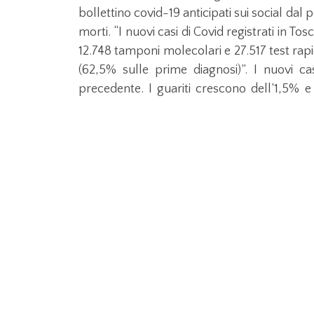
bollettino covid-19 anticipati sui social dal 
morti. “I nuovi casi di Covid registrati in To
12.748 tamponi molecolari e 27.517 test rapidi
(62,5% sulle prime diagnosi)”. I nuovi ca
precedente. I guariti crescono dell’1,5% e 
attualmente positivi sono oggi 86.268, -6,9
rispetto a ieri), di cui 91 in terapia intensiva
9 donne con un’età media di 83,1 anni.
L’età media dei 4.512 nuovi positivi odierni
39 anni, 29% tra 40 e 59 anni, 13% tra 6
85.002 persone sono in isolamento a casa
cure ospedaliere, o risultano prive di sin
30.737 (3.526 in meno rispetto a ieri, meno
attiva perché hanno avuto contatti con per