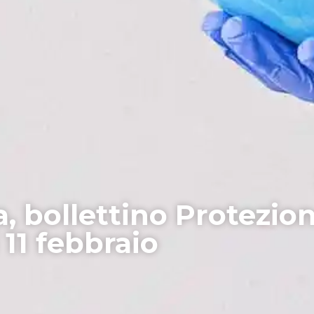
a, bollettino Protezion
 11 febbraio