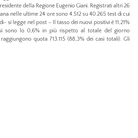
presidente della Regione Eugenio Giani. Registrati altri 26
scana nelle ultime 24 ore sono 4.512 su 40.265 test di cui
- si legge nel post – Il tasso dei nuovi positivi è 11,21%
si sono lo 0,6% in più rispetto al totale del giorno
raggiungono quota 713.115 (88,3% dei casi totali). Gli
% rispetto a ieri. I ricoverati sono 1.266 (29 in meno
 (1 in più). Oggi si registrano 26 nuovi decessi: 17 uomini e
 è di 38 anni circa (31% ha meno di 20 anni, 22% tra 20 e
0 e 79 anni, 5% ha 80 anni o più). Complessivamente,
, poiché presentano sintomi lievi che non richiedono
tomi (6.339 in meno rispetto a ieri, meno 6,9%). Sono
 10,3%) le persone, anch’esse isolate, in sorveglianza
sone contagiate.