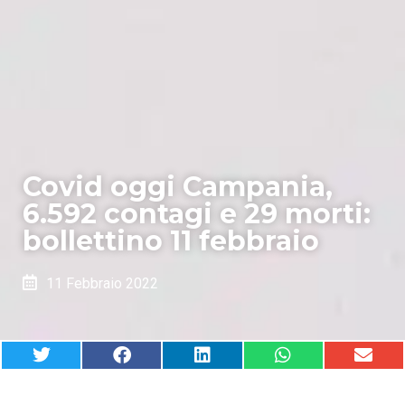
Covid oggi Campania,
6.592 contagi e 29 morti:
bollettino 11 febbraio
11 Febbraio 2022