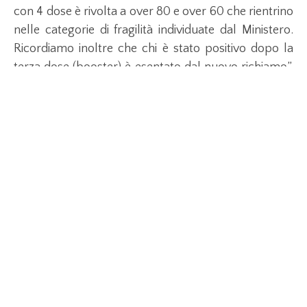
con 4 dose è rivolta a over 80 e over 60 che rientrino
nelle categorie di fragilità individuate dal Ministero.
Ricordiamo inoltre che chi è stato positivo dopo la
terza dose (booster) è esentato dal nuovo richiamo”.
Lo ha sottolineato l’assessore alla Sanità della
Regione Lazio Alessio D’Amato, nel bollettino Covid
quotidiano.
Toscana
La Toscana è già pronta a partire con la
somministrazione della quarta dose di vaccino anti-
Covid. Si parte oggi con l’apertura delle prenotazioni
alle 16 sul portale regionale
https://prenotavaccino.sanita.toscana.it/ per over80