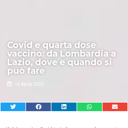
Covid e quarta dose
vaccino: da Lombardia a
Lazio, dove e quando si
può fare
14 Aprile 2022