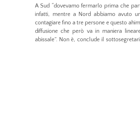
A Sud “dovevamo fermarlo prima che part
infatti, mentre a Nord abbiamo avuto un
contagiare fino a tre persone e questo ahi
diffusione che però va in maniera lineare
abissale”. Non è, conclude il sottosegretar
fatto al Nord. Semplicemente a Nord era g
erano già molti di più. Il paziente uno è s
che gli ha diagnosticato il coronavirus ha d
Ma chissà quanti pazienti già c’erano”.
Coronavirus
,
salute sanità
,
ultima o
Leggi anche...