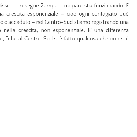
isse – prosegue Zampa – mi pare stia funzionando. E
a crescita esponenziale – cioè ogni contagiato può
mè è accaduto – nel Centro-Sud stiamo registrando una
 nella crescita, non esponenziale. E’ una differenza
io, “che al Centro-Sud si è fatto qualcosa che non si è
ià esplosa” l’epidemia “e probabilmente i contagiati
tato trovato semplicemente perché la stessa dottoressa
etto di aver pensato all’imprevedibile, all’impossibile.
ra