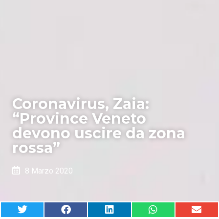
Coronavirus, Zaia:
“Province Veneto
devono uscire da zona
rossa”
8 Marzo 2020