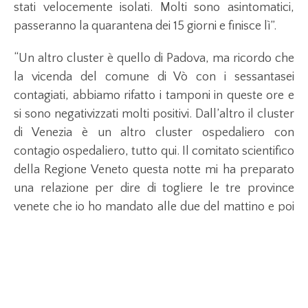
stati velocemente isolati. Molti sono asintomatici,
passeranno la quarantena dei 15 giorni e finisce lì”.
“Un altro cluster è quello di Padova, ma ricordo che
la vicenda del comune di Vò con i sessantasei
contagiati, abbiamo rifatto i tamponi in queste ore e
si sono negativizzati molti positivi. Dall’altro il cluster
di Venezia è un altro cluster ospedaliero con
contagio ospedaliero, tutto qui. Il comitato scientifico
della Regione Veneto questa notte mi ha preparato
una relazione per dire di togliere le tre province
venete che io ho mandato alle due del mattino e poi
ho scoperto che avevano già deciso, firmato e fatto
tutto”.
“Di questo decreto abbiamo scoperto prima dalle
homepage di alcune testate che vedendolo sulla