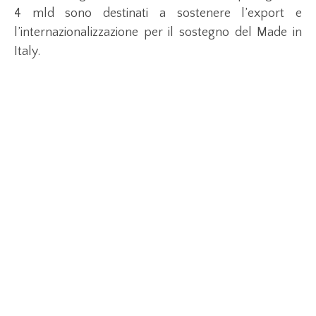
4 mld sono destinati a sostenere l’export e
l’internazionalizzazione per il sostegno del Made in
Italy.
LAVORO, OPERAZIONE AMMORTIZZATORI: E’
atteso con il dl un pacchetto di ammortizzatori
sociali per tutti i lavoratori, anche delle imprese
micro e mini (con meno di cinque dipendenti). Ci sarà
un sostegno anche per i lavoratori stagionali e quelli
a tempo determinato. La cassa d’integrazione sarà
inoltre ‘arrotondata’ con le risorse del fondo per
l’integrazione salariale.
Sul fronte AUTONOMI è stata annunciata
un’indennità di circa 500 euro e potrebbe arrivare
una moratoria fiscale e contributiva.