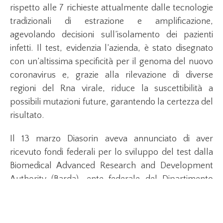
rispetto alle 7 richieste attualmente dalle tecnologie
tradizionali di estrazione e amplificazione,
agevolando decisioni sull’isolamento dei pazienti
infetti. Il test, evidenzia l’azienda, è stato disegnato
con un’altissima specificità per il genoma del nuovo
coronavirus e, grazie alla rilevazione di diverse
regioni del Rna virale, riduce la suscettibilità a
possibili mutazioni future, garantendo la certezza del
risultato.
Il 13 marzo Diasorin aveva annunciato di aver
ricevuto fondi federali per lo sviluppo del test dalla
Biomedical Advanced Research and Development
Authority (Barda), ente federale del Dipartimento
americano per la salute, a cui compete il
monitoraggio e l’identificazione di soluzioni mediche
e diagnostiche per fronteggiare potenziali