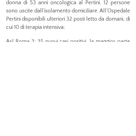
donna di 53 anni oncologica al Pertini. 12 persone
sono uscite dall’isolamento domiciliare. All’Ospedale
Pertini disponibili ulteriori 32 posti letto da domani, di
cui 10 di terapia intensiva;
Asl Roma 3: 35 nuovi casi positivi, la maggior parte
riferibile al cluster della Rsa Villa Giulia. Sette pazienti
sono guariti, e 858 persone sono uscite
dall’isolamento domiciliare. All’Ospedale Grassi si
stanno attivando ulteriori 25 posti letto dedicati, di
cui 8 di terapia intensiva Covid, operativi dal 2 aprile;
Asl Roma 4: 15 nuovi casi positivi e 3 decessi, una
donna di 96 anni, un uomo di 49 anni e uno di 75 anni
tutti con patologie pregresse. Tre pazienti sono
guariti, 1.083 persone sono uscite dall’isolamento
domiciliare;