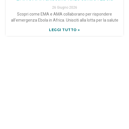
26 Giugno 2026
Scopri come EMA e AMA collaborano per rispondere
all’emergenza Ebola in Africa. Unisciti alla lotta per la salute
LEGGI TUTTO »
Le Fonti Awards 25 giugno 2026: premiate a
Milano le eccellenze italiane del mondo
professionale e imprenditoriale
26 Giugno 2026
La XVI edizione dei Le Fonti Awards si è svolta il 25 giugno
2026 a Palazzo Mezzanotte di
LEGGI TUTTO »
Schwazer, nuove accuse di doping: tutto
sull’eritropoietina e i suoi effetti