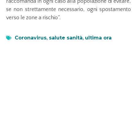
raccomanda in ogni caso alla popolazione di evitare,
se non strettamente necessario, ogni spostamento
verso le zone a rischio”.
Coronavirus
,
salute sanità
,
ultima ora
Leggi anche...
Axplora consolida la produzione di API per
fegato
1 Luglio 2026
Scopri come Axplora potenzia la produzione di UDCA in India
per affrontare la crescente domanda di terapie epatiche.
LEGGI TUTTO »