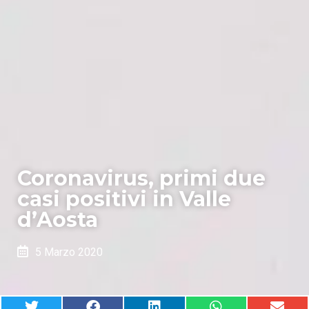
Coronavirus, primi due
casi positivi in Valle
d’Aosta
5 Marzo 2020