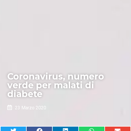
Coronavirus, numero
verde per malati di
diabete
23 Marzo 2020