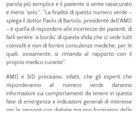
parola più semplice e il paziente si sente rassicurato
e meno ‘solo’”. “La finalità di questo numero verde –
spiega il dottor Paolo di Bartolo, presidente dell’AMD
– è quella di rispondere alle incertezze dei pazienti, di
farli sentire ‘a bordo’ di questa sfida che ci vede tutti
coinvolti e non di fornire consulenze mediche, per le
quali, ovviamente, si rimanda al rapporto con il
proprio medico curante”.
AMD e SID precisano, infatti, che gli esperti che
risponderanno al numero verde daranno
informazioni sui comportamenti da tenere in questa
fase di emergenza e indicazioni generali di interesse
per le persone con diabete ma non forniranno delle
consulenze personalizzate in merito al percorso di
cura del paziente, per il quale si rimanda al proprio
centro diabetologico e al proprio medico curante. I