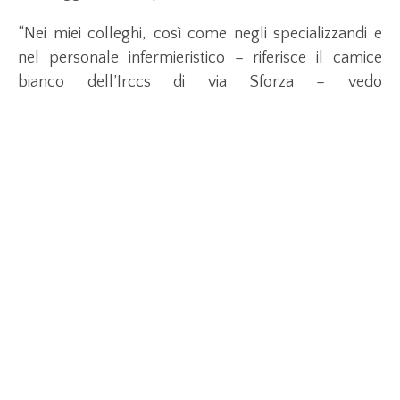
“Nei miei colleghi, così come negli specializzandi e
nel personale infermieristico – riferisce il camice
bianco dell’Irccs di via Sforza – vedo
quotidianamente, assieme all’orgoglio, anche un
senso di incertezza per quello che ci attende; in
questi giorni intensi affrontiamo le guardie in modo
diverso, consapevoli anche dei rischi del contagio e
del pericolo che ne potrebbe derivare per la nostra
salute e per quella dei nostri cari. Per questo spero
che il numero dei contagi si riduca il prima possibile e
invito sempre tutti coloro che possono a restare a
casa, attenendosi pedissequamente all’isolamento
richiesto dalle autorità”.
“Sono sicuro che alla fine di tutto, con la
collaborazione di tutti i cittadini – conclude il medico