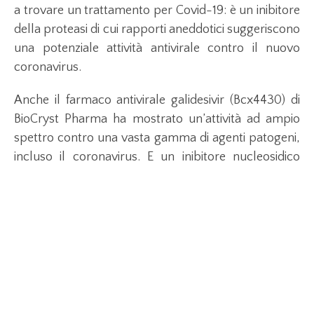
a trovare un trattamento per Covid-19: è un inibitore
della proteasi di cui rapporti aneddotici suggeriscono
una potenziale attività antivirale contro il nuovo
coronavirus.
Anche il farmaco antivirale galidesivir (Bcx4430) di
BioCryst Pharma ha mostrato un’attività ad ampio
spettro contro una vasta gamma di agenti patogeni,
incluso il coronavirus. E un inibitore nucleosidico
dell’Rna polimerasi che interrompe il processo di
replicazione virale. Ha già mostrato benefici in
termini di sopravvivenza nei pazienti affetti da Ebola,
Zika, Marburg e la febbre gialla. Galidesivir è
attualmente in fase di sviluppo avanzato. Come
ricorda anche la Società italiana di farmacologia (Sic),
è stata autorizzata anche la combinazione di
ribavirina (che inibisce la sintesi di Rna) con gli inibitori