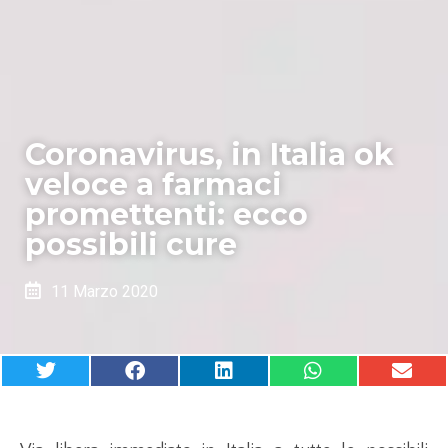
Coronavirus, in Italia ok
veloce a farmaci
promettenti: ecco
possibili cure
11 Marzo 2020