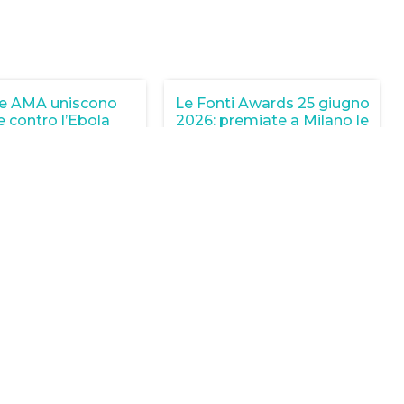
e AMA uniscono
Le Fonti Awards 25 giugno
e contro l’Ebola
2026: premiate a Milano le
eccellenze italiane del
26 Giugno 2026
mondo professionale e
ri come EMA e AMA
imprenditoriale
orano per rispondere
26 Giugno 2026
genza Ebola in Africa.
La XVI edizione dei Le Fonti
 alla lotta per la salute
Awards si è svolta il 25 giugno
2026 a Palazzo Mezzanotte di
EGGI TUTTO »
LEGGI TUTTO »
nership tra Well
BioDuro e CTI: Partnership
cy e Alzheimer’s
nello sviluppo
Society
farmaceutico