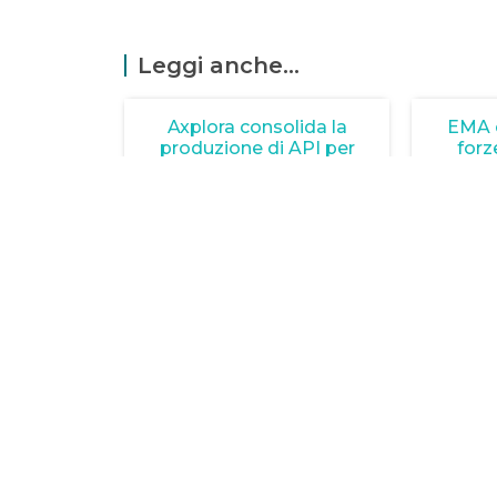
Leggi anche...
Axplora consolida la
EMA 
produzione di API per
forz
fegato
1 Luglio 2026
Scop
Scopri come Axplora potenzia la
collab
produzione di UDCA in India per
all’emer
affrontare la crescente domanda
Unisciti
di terapie epatiche.
LEGGI TUTTO »
L
Schwazer, nuove accuse di
Part
doping: tutto
Pharma
sull’eritropoietina e i suoi